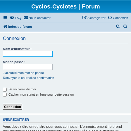
Cyclos-Cyclotes | Forum
FAQ
Nous contacter
S’enregistrer
Connexion
R
R
Index du forum
e
e
Connexion
c
c
h
h
Nom d’utilisateur :
e
e
r
r
Mot de passe :
c
c
J’ai oublié mon mot de passe
h
h
Renvoyer le courriel de confirmation
e
e
Se souvenir de moi
r
r
Cacher mon statut en ligne pour cette session
S’ENREGISTRER
Vous devez être enregistré pour vous connecter. L’enregistrement ne prend