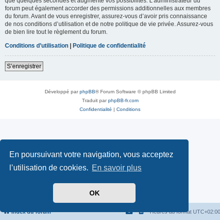
que quelques secondes et augmente vos possibilités. L’administrateur du
forum peut également accorder des permissions additionnelles aux membres
du forum. Avant de vous enregistrer, assurez-vous d’avoir pris connaissance
de nos conditions d’utilisation et de notre politique de vie privée. Assurez-vous
de bien lire tout le règlement du forum.
Conditions d’utilisation
|
Politique de confidentialité
S’enregistrer
Développé par
phpBB
® Forum Software © phpBB Limited
Traduit par
phpBB-fr.com
Confidentialité
|
Conditions
En poursuivant votre navigation, vous acceptez
l’utilisation de cookies.
En savoir plus
OK
Index du forum
Heures au format
UTC+02:0