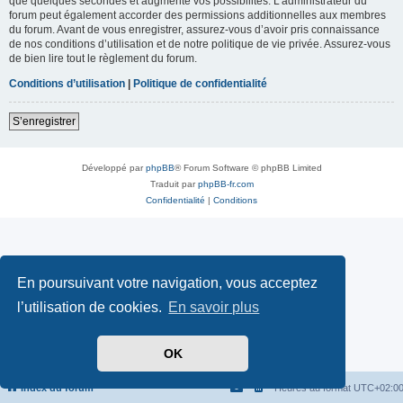
que quelques secondes et augmente vos possibilités. L’administrateur du
forum peut également accorder des permissions additionnelles aux membres
du forum. Avant de vous enregistrer, assurez-vous d’avoir pris connaissance
de nos conditions d’utilisation et de notre politique de vie privée. Assurez-vous
de bien lire tout le règlement du forum.
Conditions d’utilisation
|
Politique de confidentialité
S’enregistrer
Développé par
phpBB
® Forum Software © phpBB Limited
Traduit par
phpBB-fr.com
Confidentialité
|
Conditions
En poursuivant votre navigation, vous acceptez
l’utilisation de cookies.
En savoir plus
OK
Index du forum
Heures au format
UTC+02:0