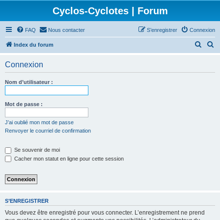
Cyclos-Cyclotes | Forum
FAQ
Nous contacter
S’enregistrer
Connexion
R
R
Index du forum
e
e
Connexion
c
c
h
h
Nom d’utilisateur :
e
e
r
r
Mot de passe :
c
c
J’ai oublié mon mot de passe
h
h
Renvoyer le courriel de confirmation
e
e
Se souvenir de moi
r
r
Cacher mon statut en ligne pour cette session
S’ENREGISTRER
Vous devez être enregistré pour vous connecter. L’enregistrement ne prend