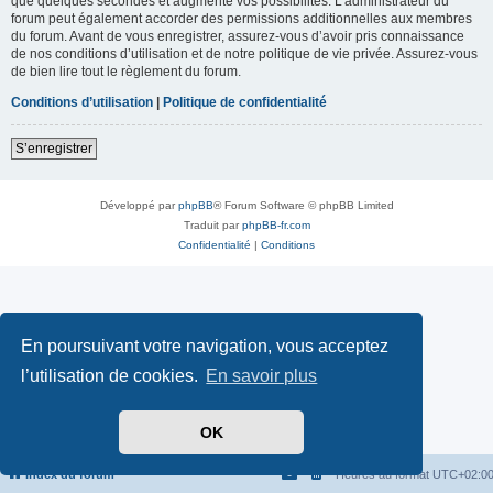
que quelques secondes et augmente vos possibilités. L’administrateur du
forum peut également accorder des permissions additionnelles aux membres
du forum. Avant de vous enregistrer, assurez-vous d’avoir pris connaissance
de nos conditions d’utilisation et de notre politique de vie privée. Assurez-vous
de bien lire tout le règlement du forum.
Conditions d’utilisation
|
Politique de confidentialité
S’enregistrer
Développé par
phpBB
® Forum Software © phpBB Limited
Traduit par
phpBB-fr.com
Confidentialité
|
Conditions
En poursuivant votre navigation, vous acceptez
l’utilisation de cookies.
En savoir plus
OK
Index du forum
Heures au format
UTC+02:0