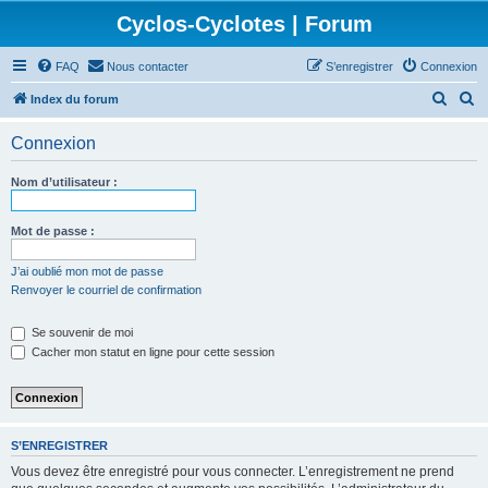
Cyclos-Cyclotes | Forum
FAQ
Nous contacter
S’enregistrer
Connexion
R
R
Index du forum
e
e
Connexion
c
c
h
h
Nom d’utilisateur :
e
e
r
r
Mot de passe :
c
c
J’ai oublié mon mot de passe
h
h
Renvoyer le courriel de confirmation
e
e
Se souvenir de moi
r
r
Cacher mon statut en ligne pour cette session
S’ENREGISTRER
Vous devez être enregistré pour vous connecter. L’enregistrement ne prend