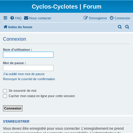
Cyclos-Cyclotes | Forum
FAQ
Nous contacter
S’enregistrer
Connexion
R
R
Index du forum
e
e
Connexion
c
c
h
h
Nom d’utilisateur :
e
e
r
r
Mot de passe :
c
c
J’ai oublié mon mot de passe
h
h
Renvoyer le courriel de confirmation
e
e
Se souvenir de moi
r
r
Cacher mon statut en ligne pour cette session
S’ENREGISTRER
Vous devez être enregistré pour vous connecter. L’enregistrement ne prend