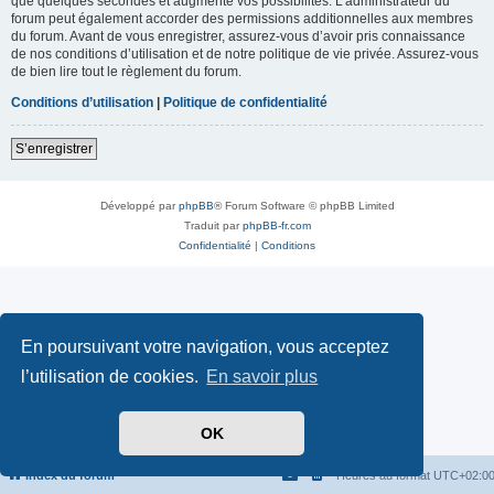
que quelques secondes et augmente vos possibilités. L’administrateur du
forum peut également accorder des permissions additionnelles aux membres
du forum. Avant de vous enregistrer, assurez-vous d’avoir pris connaissance
de nos conditions d’utilisation et de notre politique de vie privée. Assurez-vous
de bien lire tout le règlement du forum.
Conditions d’utilisation
|
Politique de confidentialité
S’enregistrer
Développé par
phpBB
® Forum Software © phpBB Limited
Traduit par
phpBB-fr.com
Confidentialité
|
Conditions
En poursuivant votre navigation, vous acceptez
l’utilisation de cookies.
En savoir plus
OK
Index du forum
Heures au format
UTC+02:0