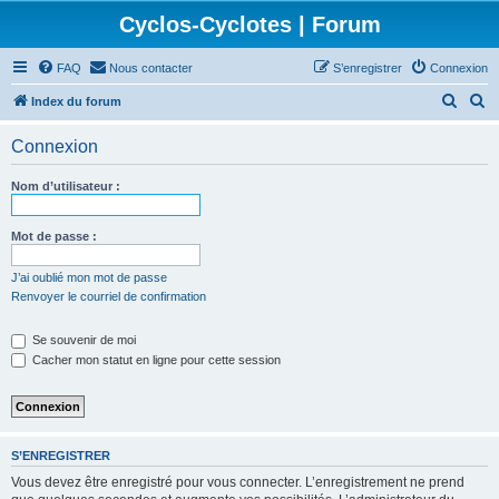
Cyclos-Cyclotes | Forum
FAQ
Nous contacter
S’enregistrer
Connexion
R
R
Index du forum
e
e
Connexion
c
c
h
h
Nom d’utilisateur :
e
e
r
r
Mot de passe :
c
c
J’ai oublié mon mot de passe
h
h
Renvoyer le courriel de confirmation
e
e
Se souvenir de moi
r
r
Cacher mon statut en ligne pour cette session
S’ENREGISTRER
Vous devez être enregistré pour vous connecter. L’enregistrement ne prend