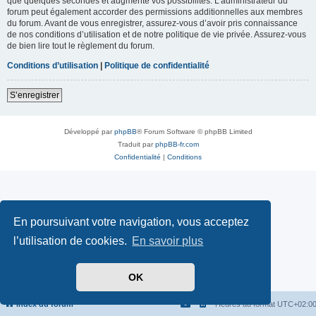
que quelques secondes et augmente vos possibilités. L’administrateur du
forum peut également accorder des permissions additionnelles aux membres
du forum. Avant de vous enregistrer, assurez-vous d’avoir pris connaissance
de nos conditions d’utilisation et de notre politique de vie privée. Assurez-vous
de bien lire tout le règlement du forum.
Conditions d’utilisation
|
Politique de confidentialité
S’enregistrer
Développé par
phpBB
® Forum Software © phpBB Limited
Traduit par
phpBB-fr.com
Confidentialité
|
Conditions
En poursuivant votre navigation, vous acceptez
l’utilisation de cookies.
En savoir plus
OK
Index du forum
Heures au format
UTC+02:0