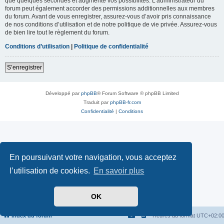
que quelques secondes et augmente vos possibilités. L’administrateur du
forum peut également accorder des permissions additionnelles aux membres
du forum. Avant de vous enregistrer, assurez-vous d’avoir pris connaissance
de nos conditions d’utilisation et de notre politique de vie privée. Assurez-vous
de bien lire tout le règlement du forum.
Conditions d’utilisation
|
Politique de confidentialité
S’enregistrer
Développé par
phpBB
® Forum Software © phpBB Limited
Traduit par
phpBB-fr.com
Confidentialité
|
Conditions
En poursuivant votre navigation, vous acceptez
l’utilisation de cookies.
En savoir plus
OK
Index du forum
Heures au format
UTC+02:0