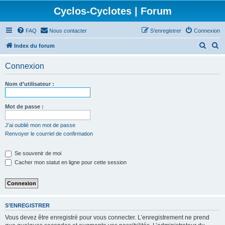
Cyclos-Cyclotes | Forum
FAQ
Nous contacter
S’enregistrer
Connexion
R
R
Index du forum
e
e
Connexion
c
c
h
h
Nom d’utilisateur :
e
e
r
r
Mot de passe :
c
c
J’ai oublié mon mot de passe
h
h
Renvoyer le courriel de confirmation
e
e
Se souvenir de moi
r
r
Cacher mon statut en ligne pour cette session
S’ENREGISTRER
Vous devez être enregistré pour vous connecter. L’enregistrement ne prend