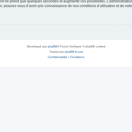
ment ne prend que quelques secondes et augmente vos possibilités. L’administrate
 assurez-vous d’avoir pris connaissance de nos conditions d’utilisation et de notre 
Développé par
phpBB
® Forum Software © phpBB Limited
Traduit par
phpBB-fr.com
Confidentialité
|
Conditions