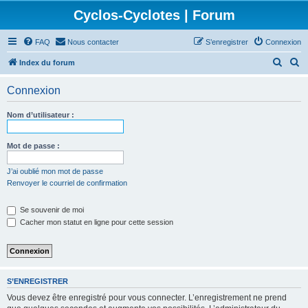
Cyclos-Cyclotes | Forum
FAQ
Nous contacter
S’enregistrer
Connexion
R
R
Index du forum
e
e
Connexion
c
c
h
h
Nom d’utilisateur :
e
e
r
r
Mot de passe :
c
c
J’ai oublié mon mot de passe
h
h
Renvoyer le courriel de confirmation
e
e
Se souvenir de moi
r
r
Cacher mon statut en ligne pour cette session
S’ENREGISTRER
Vous devez être enregistré pour vous connecter. L’enregistrement ne prend