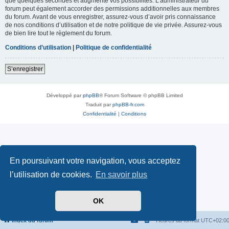
que quelques secondes et augmente vos possibilités. L’administrateur du
forum peut également accorder des permissions additionnelles aux membres
du forum. Avant de vous enregistrer, assurez-vous d’avoir pris connaissance
de nos conditions d’utilisation et de notre politique de vie privée. Assurez-vous
de bien lire tout le règlement du forum.
Conditions d’utilisation
|
Politique de confidentialité
S’enregistrer
Développé par
phpBB
® Forum Software © phpBB Limited
Traduit par
phpBB-fr.com
Confidentialité
|
Conditions
En poursuivant votre navigation, vous acceptez
l’utilisation de cookies.
En savoir plus
OK
Index du forum
Heures au format
UTC+02:0