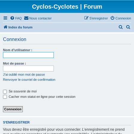
Cyclos-Cyclotes | Forum
FAQ
Nous contacter
S’enregistrer
Connexion
R
R
Index du forum
e
e
Connexion
c
c
h
h
Nom d’utilisateur :
e
e
r
r
Mot de passe :
c
c
J’ai oublié mon mot de passe
h
h
Renvoyer le courriel de confirmation
e
e
Se souvenir de moi
r
r
Cacher mon statut en ligne pour cette session
S’ENREGISTRER
Vous devez être enregistré pour vous connecter. L’enregistrement ne prend