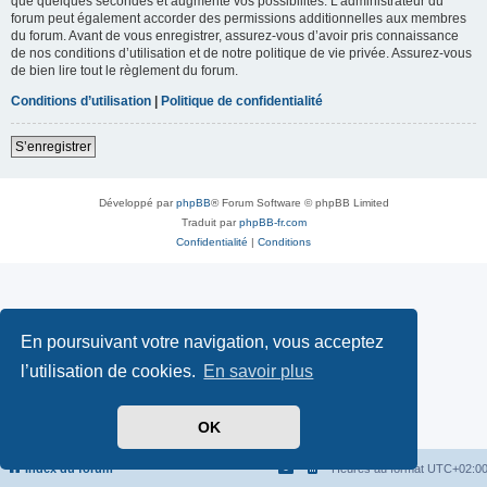
que quelques secondes et augmente vos possibilités. L’administrateur du
forum peut également accorder des permissions additionnelles aux membres
du forum. Avant de vous enregistrer, assurez-vous d’avoir pris connaissance
de nos conditions d’utilisation et de notre politique de vie privée. Assurez-vous
de bien lire tout le règlement du forum.
Conditions d’utilisation
|
Politique de confidentialité
S’enregistrer
Développé par
phpBB
® Forum Software © phpBB Limited
Traduit par
phpBB-fr.com
Confidentialité
|
Conditions
En poursuivant votre navigation, vous acceptez
l’utilisation de cookies.
En savoir plus
OK
Index du forum
Heures au format
UTC+02:0