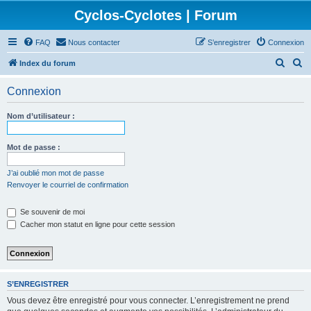
Cyclos-Cyclotes | Forum
FAQ
Nous contacter
S’enregistrer
Connexion
R
R
Index du forum
e
e
Connexion
c
c
h
h
Nom d’utilisateur :
e
e
r
r
Mot de passe :
c
c
J’ai oublié mon mot de passe
h
h
Renvoyer le courriel de confirmation
e
e
Se souvenir de moi
r
r
Cacher mon statut en ligne pour cette session
S’ENREGISTRER
Vous devez être enregistré pour vous connecter. L’enregistrement ne prend