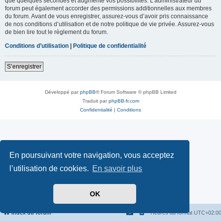
que quelques secondes et augmente vos possibilités. L’administrateur du
forum peut également accorder des permissions additionnelles aux membres
du forum. Avant de vous enregistrer, assurez-vous d’avoir pris connaissance
de nos conditions d’utilisation et de notre politique de vie privée. Assurez-vous
de bien lire tout le règlement du forum.
Conditions d’utilisation
|
Politique de confidentialité
S’enregistrer
Développé par
phpBB
® Forum Software © phpBB Limited
Traduit par
phpBB-fr.com
Confidentialité
|
Conditions
En poursuivant votre navigation, vous acceptez
l’utilisation de cookies.
En savoir plus
OK
Index du forum
Heures au format
UTC+02:0