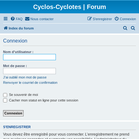
Cyclos-Cyclotes | Forum
FAQ
Nous contacter
S’enregistrer
Connexion
R
R
Index du forum
e
e
Connexion
c
c
h
h
Nom d’utilisateur :
e
e
r
r
Mot de passe :
c
c
J’ai oublié mon mot de passe
h
h
Renvoyer le courriel de confirmation
e
e
Se souvenir de moi
r
r
Cacher mon statut en ligne pour cette session
S’ENREGISTRER
Vous devez être enregistré pour vous connecter. L’enregistrement ne prend