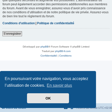
que quelques secondes et augmente vos possibilités. L’administrateur du
forum peut également accorder des permissions additionnelles aux membres
du forum. Avant de vous enregistrer, assurez-vous d’avoir pris connaissance
de nos conditions d’utilisation et de notre politique de vie privée. Assurez-vous
de bien lire tout le règlement du forum.
Conditions d’utilisation
|
Politique de confidentialité
S’enregistrer
Développé par
phpBB
® Forum Software © phpBB Limited
Traduit par
phpBB-fr.com
Confidentialité
|
Conditions
En poursuivant votre navigation, vous acceptez
l’utilisation de cookies.
En savoir plus
OK
Index du forum
Heures au format
UTC+02:0