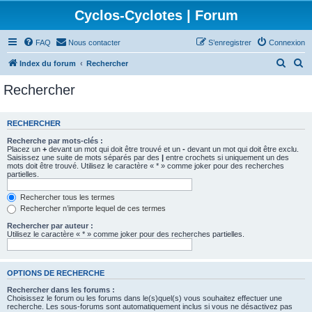
Cyclos-Cyclotes | Forum
FAQ
Nous contacter
S’enregistrer
Connexion
R
R
Index du forum
Rechercher
e
e
Rechercher
c
c
h
h
RECHERCHER
e
e
Recherche par mots-clés :
r
r
Placez un
+
devant un mot qui doit être trouvé et un
-
devant un mot qui doit être exclu.
Saisissez une suite de mots séparés par des
|
entre crochets si uniquement un des
c
c
mots doit être trouvé. Utilisez le caractère « * » comme joker pour des recherches
partielles.
h
h
e
e
Rechercher tous les termes
Rechercher n’importe lequel de ces termes
r
r
Rechercher par auteur :
Utilisez le caractère « * » comme joker pour des recherches partielles.
OPTIONS DE RECHERCHE
Rechercher dans les forums :
Choisissez le forum ou les forums dans le(s)quel(s) vous souhaitez effectuer une
recherche. Les sous-forums sont automatiquement inclus si vous ne désactivez pas