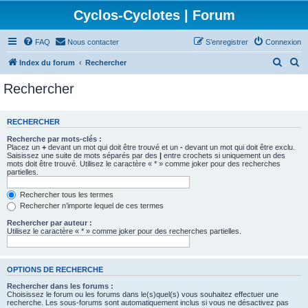
Cyclos-Cyclotes | Forum
FAQ
Nous contacter
S’enregistrer
Connexion
R
R
Index du forum
Rechercher
e
e
Rechercher
c
c
h
h
RECHERCHER
e
e
Recherche par mots-clés :
r
r
Placez un
+
devant un mot qui doit être trouvé et un
-
devant un mot qui doit être exclu.
Saisissez une suite de mots séparés par des
|
entre crochets si uniquement un des
c
c
mots doit être trouvé. Utilisez le caractère « * » comme joker pour des recherches
partielles.
h
h
e
e
Rechercher tous les termes
Rechercher n’importe lequel de ces termes
r
r
Rechercher par auteur :
Utilisez le caractère « * » comme joker pour des recherches partielles.
OPTIONS DE RECHERCHE
Rechercher dans les forums :
Choisissez le forum ou les forums dans le(s)quel(s) vous souhaitez effectuer une
recherche. Les sous-forums sont automatiquement inclus si vous ne désactivez pas