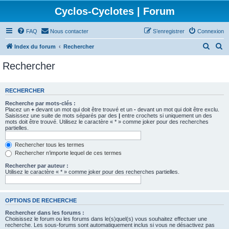
Cyclos-Cyclotes | Forum
FAQ
Nous contacter
S’enregistrer
Connexion
R
R
Index du forum
Rechercher
e
e
Rechercher
c
c
h
h
RECHERCHER
e
e
Recherche par mots-clés :
r
r
Placez un
+
devant un mot qui doit être trouvé et un
-
devant un mot qui doit être exclu.
Saisissez une suite de mots séparés par des
|
entre crochets si uniquement un des
c
c
mots doit être trouvé. Utilisez le caractère « * » comme joker pour des recherches
partielles.
h
h
e
e
Rechercher tous les termes
Rechercher n’importe lequel de ces termes
r
r
Rechercher par auteur :
Utilisez le caractère « * » comme joker pour des recherches partielles.
OPTIONS DE RECHERCHE
Rechercher dans les forums :
Choisissez le forum ou les forums dans le(s)quel(s) vous souhaitez effectuer une
recherche. Les sous-forums sont automatiquement inclus si vous ne désactivez pas