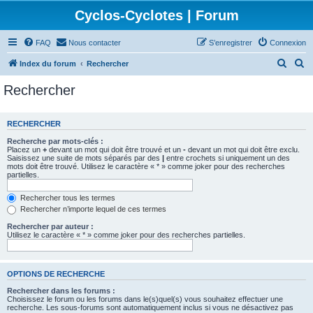
Cyclos-Cyclotes | Forum
FAQ
Nous contacter
S’enregistrer
Connexion
R
R
Index du forum
Rechercher
e
e
Rechercher
c
c
h
h
RECHERCHER
e
e
Recherche par mots-clés :
r
r
Placez un
+
devant un mot qui doit être trouvé et un
-
devant un mot qui doit être exclu.
Saisissez une suite de mots séparés par des
|
entre crochets si uniquement un des
c
c
mots doit être trouvé. Utilisez le caractère « * » comme joker pour des recherches
partielles.
h
h
e
e
Rechercher tous les termes
Rechercher n’importe lequel de ces termes
r
r
Rechercher par auteur :
Utilisez le caractère « * » comme joker pour des recherches partielles.
OPTIONS DE RECHERCHE
Rechercher dans les forums :
Choisissez le forum ou les forums dans le(s)quel(s) vous souhaitez effectuer une
recherche. Les sous-forums sont automatiquement inclus si vous ne désactivez pas