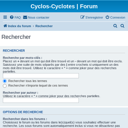
Cyclos-Cyclotes | Forum
FAQ
Nous contacter
S’enregistrer
Connexion
R
R
Index du forum
Rechercher
e
e
Rechercher
c
c
h
h
RECHERCHER
e
e
Recherche par mots-clés :
r
r
Placez un
+
devant un mot qui doit être trouvé et un
-
devant un mot qui doit être exclu.
Saisissez une suite de mots séparés par des
|
entre crochets si uniquement un des
c
c
mots doit être trouvé. Utilisez le caractère « * » comme joker pour des recherches
partielles.
h
h
e
e
Rechercher tous les termes
Rechercher n’importe lequel de ces termes
r
r
Rechercher par auteur :
Utilisez le caractère « * » comme joker pour des recherches partielles.
OPTIONS DE RECHERCHE
Rechercher dans les forums :
Choisissez le forum ou les forums dans le(s)quel(s) vous souhaitez effectuer une
recherche. Les sous-forums sont automatiquement inclus si vous ne désactivez pas