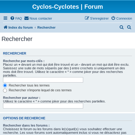
Cyclos-Cyclotes | Forum
FAQ
Nous contacter
S’enregistrer
Connexion
R
R
Index du forum
Rechercher
e
e
Rechercher
c
c
h
h
RECHERCHER
e
e
Recherche par mots-clés :
r
r
Placez un
+
devant un mot qui doit être trouvé et un
-
devant un mot qui doit être exclu.
Saisissez une suite de mots séparés par des
|
entre crochets si uniquement un des
c
c
mots doit être trouvé. Utilisez le caractère « * » comme joker pour des recherches
partielles.
h
h
e
e
Rechercher tous les termes
Rechercher n’importe lequel de ces termes
r
r
Rechercher par auteur :
Utilisez le caractère « * » comme joker pour des recherches partielles.
OPTIONS DE RECHERCHE
Rechercher dans les forums :
Choisissez le forum ou les forums dans le(s)quel(s) vous souhaitez effectuer une
recherche. Les sous-forums sont automatiquement inclus si vous ne désactivez pas