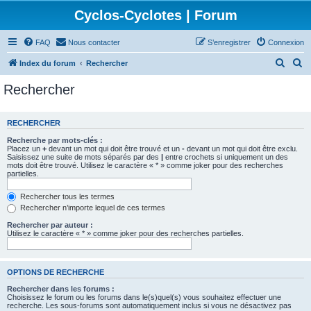
Cyclos-Cyclotes | Forum
FAQ
Nous contacter
S’enregistrer
Connexion
R
R
Index du forum
Rechercher
e
e
Rechercher
c
c
h
h
RECHERCHER
e
e
Recherche par mots-clés :
r
r
Placez un
+
devant un mot qui doit être trouvé et un
-
devant un mot qui doit être exclu.
Saisissez une suite de mots séparés par des
|
entre crochets si uniquement un des
c
c
mots doit être trouvé. Utilisez le caractère « * » comme joker pour des recherches
partielles.
h
h
e
e
Rechercher tous les termes
Rechercher n’importe lequel de ces termes
r
r
Rechercher par auteur :
Utilisez le caractère « * » comme joker pour des recherches partielles.
OPTIONS DE RECHERCHE
Rechercher dans les forums :
Choisissez le forum ou les forums dans le(s)quel(s) vous souhaitez effectuer une
recherche. Les sous-forums sont automatiquement inclus si vous ne désactivez pas