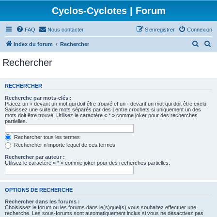
Cyclos-Cyclotes | Forum
FAQ
Nous contacter
S’enregistrer
Connexion
R
R
Index du forum
Rechercher
e
e
Rechercher
c
c
h
h
RECHERCHER
e
e
Recherche par mots-clés :
r
r
Placez un
+
devant un mot qui doit être trouvé et un
-
devant un mot qui doit être exclu.
Saisissez une suite de mots séparés par des
|
entre crochets si uniquement un des
c
c
mots doit être trouvé. Utilisez le caractère « * » comme joker pour des recherches
partielles.
h
h
e
e
Rechercher tous les termes
Rechercher n’importe lequel de ces termes
r
r
Rechercher par auteur :
Utilisez le caractère « * » comme joker pour des recherches partielles.
OPTIONS DE RECHERCHE
Rechercher dans les forums :
Choisissez le forum ou les forums dans le(s)quel(s) vous souhaitez effectuer une
recherche. Les sous-forums sont automatiquement inclus si vous ne désactivez pas