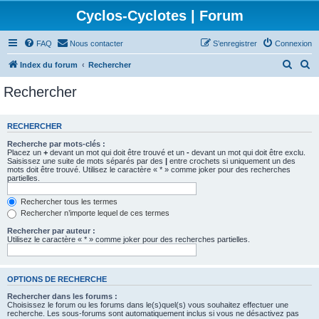
Cyclos-Cyclotes | Forum
FAQ
Nous contacter
S’enregistrer
Connexion
R
R
Index du forum
Rechercher
e
e
Rechercher
c
c
h
h
RECHERCHER
e
e
Recherche par mots-clés :
r
r
Placez un
+
devant un mot qui doit être trouvé et un
-
devant un mot qui doit être exclu.
Saisissez une suite de mots séparés par des
|
entre crochets si uniquement un des
c
c
mots doit être trouvé. Utilisez le caractère « * » comme joker pour des recherches
partielles.
h
h
e
e
Rechercher tous les termes
Rechercher n’importe lequel de ces termes
r
r
Rechercher par auteur :
Utilisez le caractère « * » comme joker pour des recherches partielles.
OPTIONS DE RECHERCHE
Rechercher dans les forums :
Choisissez le forum ou les forums dans le(s)quel(s) vous souhaitez effectuer une
recherche. Les sous-forums sont automatiquement inclus si vous ne désactivez pas