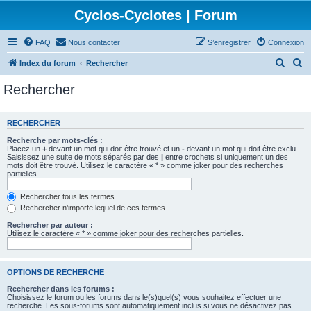
Cyclos-Cyclotes | Forum
FAQ
Nous contacter
S’enregistrer
Connexion
R
R
Index du forum
Rechercher
e
e
Rechercher
c
c
h
h
RECHERCHER
e
e
Recherche par mots-clés :
r
r
Placez un
+
devant un mot qui doit être trouvé et un
-
devant un mot qui doit être exclu.
Saisissez une suite de mots séparés par des
|
entre crochets si uniquement un des
c
c
mots doit être trouvé. Utilisez le caractère « * » comme joker pour des recherches
partielles.
h
h
e
e
Rechercher tous les termes
Rechercher n’importe lequel de ces termes
r
r
Rechercher par auteur :
Utilisez le caractère « * » comme joker pour des recherches partielles.
OPTIONS DE RECHERCHE
Rechercher dans les forums :
Choisissez le forum ou les forums dans le(s)quel(s) vous souhaitez effectuer une
recherche. Les sous-forums sont automatiquement inclus si vous ne désactivez pas