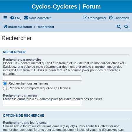
Cyclos-Cyclotes | Forum
FAQ
Nous contacter
S’enregistrer
Connexion
R
R
Index du forum
Rechercher
e
e
Rechercher
c
c
h
h
RECHERCHER
e
e
Recherche par mots-clés :
r
r
Placez un
+
devant un mot qui doit être trouvé et un
-
devant un mot qui doit être exclu.
Saisissez une suite de mots séparés par des
|
entre crochets si uniquement un des
c
c
mots doit être trouvé. Utilisez le caractère « * » comme joker pour des recherches
partielles.
h
h
e
e
Rechercher tous les termes
Rechercher n’importe lequel de ces termes
r
r
Rechercher par auteur :
Utilisez le caractère « * » comme joker pour des recherches partielles.
OPTIONS DE RECHERCHE
Rechercher dans les forums :
Choisissez le forum ou les forums dans le(s)quel(s) vous souhaitez effectuer une
recherche. Les sous-forums sont automatiquement inclus si vous ne désactivez pas