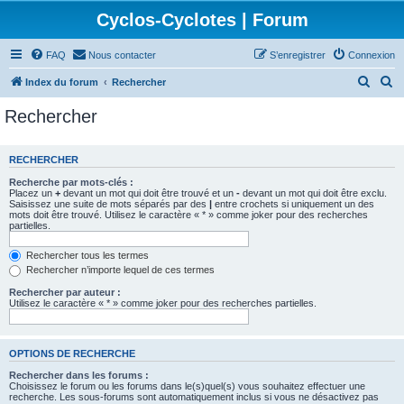
Cyclos-Cyclotes | Forum
FAQ
Nous contacter
S’enregistrer
Connexion
R
R
Index du forum
Rechercher
e
e
Rechercher
c
c
h
h
RECHERCHER
e
e
Recherche par mots-clés :
r
r
Placez un
+
devant un mot qui doit être trouvé et un
-
devant un mot qui doit être exclu.
Saisissez une suite de mots séparés par des
|
entre crochets si uniquement un des
c
c
mots doit être trouvé. Utilisez le caractère « * » comme joker pour des recherches
partielles.
h
h
e
e
Rechercher tous les termes
Rechercher n’importe lequel de ces termes
r
r
Rechercher par auteur :
Utilisez le caractère « * » comme joker pour des recherches partielles.
OPTIONS DE RECHERCHE
Rechercher dans les forums :
Choisissez le forum ou les forums dans le(s)quel(s) vous souhaitez effectuer une
recherche. Les sous-forums sont automatiquement inclus si vous ne désactivez pas