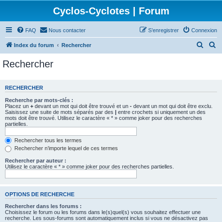
Cyclos-Cyclotes | Forum
FAQ
Nous contacter
S’enregistrer
Connexion
R
R
Index du forum
Rechercher
e
e
Rechercher
c
c
h
h
RECHERCHER
e
e
Recherche par mots-clés :
r
r
Placez un
+
devant un mot qui doit être trouvé et un
-
devant un mot qui doit être exclu.
Saisissez une suite de mots séparés par des
|
entre crochets si uniquement un des
c
c
mots doit être trouvé. Utilisez le caractère « * » comme joker pour des recherches
partielles.
h
h
e
e
Rechercher tous les termes
Rechercher n’importe lequel de ces termes
r
r
Rechercher par auteur :
Utilisez le caractère « * » comme joker pour des recherches partielles.
OPTIONS DE RECHERCHE
Rechercher dans les forums :
Choisissez le forum ou les forums dans le(s)quel(s) vous souhaitez effectuer une
recherche. Les sous-forums sont automatiquement inclus si vous ne désactivez pas