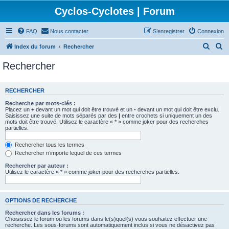
Cyclos-Cyclotes | Forum
FAQ
Nous contacter
S’enregistrer
Connexion
R
R
Index du forum
Rechercher
e
e
Rechercher
c
c
h
h
RECHERCHER
e
e
Recherche par mots-clés :
r
r
Placez un
+
devant un mot qui doit être trouvé et un
-
devant un mot qui doit être exclu.
Saisissez une suite de mots séparés par des
|
entre crochets si uniquement un des
c
c
mots doit être trouvé. Utilisez le caractère « * » comme joker pour des recherches
partielles.
h
h
e
e
Rechercher tous les termes
Rechercher n’importe lequel de ces termes
r
r
Rechercher par auteur :
Utilisez le caractère « * » comme joker pour des recherches partielles.
OPTIONS DE RECHERCHE
Rechercher dans les forums :
Choisissez le forum ou les forums dans le(s)quel(s) vous souhaitez effectuer une
recherche. Les sous-forums sont automatiquement inclus si vous ne désactivez pas