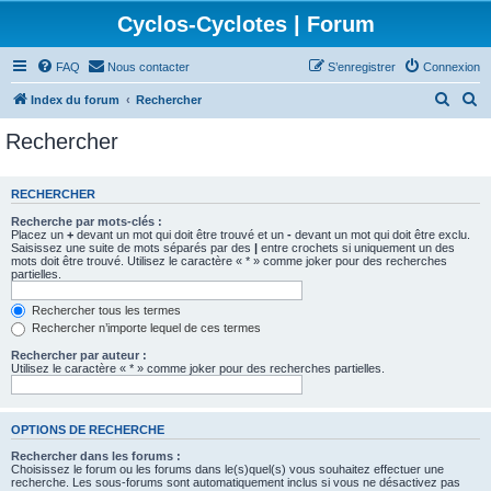
Cyclos-Cyclotes | Forum
FAQ
Nous contacter
S’enregistrer
Connexion
R
R
Index du forum
Rechercher
e
e
Rechercher
c
c
h
h
RECHERCHER
e
e
Recherche par mots-clés :
r
r
Placez un
+
devant un mot qui doit être trouvé et un
-
devant un mot qui doit être exclu.
Saisissez une suite de mots séparés par des
|
entre crochets si uniquement un des
c
c
mots doit être trouvé. Utilisez le caractère « * » comme joker pour des recherches
partielles.
h
h
e
e
Rechercher tous les termes
Rechercher n’importe lequel de ces termes
r
r
Rechercher par auteur :
Utilisez le caractère « * » comme joker pour des recherches partielles.
OPTIONS DE RECHERCHE
Rechercher dans les forums :
Choisissez le forum ou les forums dans le(s)quel(s) vous souhaitez effectuer une
recherche. Les sous-forums sont automatiquement inclus si vous ne désactivez pas