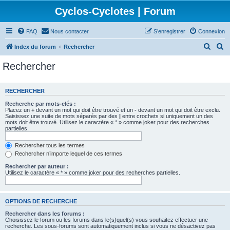
Cyclos-Cyclotes | Forum
FAQ
Nous contacter
S’enregistrer
Connexion
R
R
Index du forum
Rechercher
e
e
Rechercher
c
c
h
h
RECHERCHER
e
e
Recherche par mots-clés :
r
r
Placez un
+
devant un mot qui doit être trouvé et un
-
devant un mot qui doit être exclu.
Saisissez une suite de mots séparés par des
|
entre crochets si uniquement un des
c
c
mots doit être trouvé. Utilisez le caractère « * » comme joker pour des recherches
partielles.
h
h
e
e
Rechercher tous les termes
Rechercher n’importe lequel de ces termes
r
r
Rechercher par auteur :
Utilisez le caractère « * » comme joker pour des recherches partielles.
OPTIONS DE RECHERCHE
Rechercher dans les forums :
Choisissez le forum ou les forums dans le(s)quel(s) vous souhaitez effectuer une
recherche. Les sous-forums sont automatiquement inclus si vous ne désactivez pas