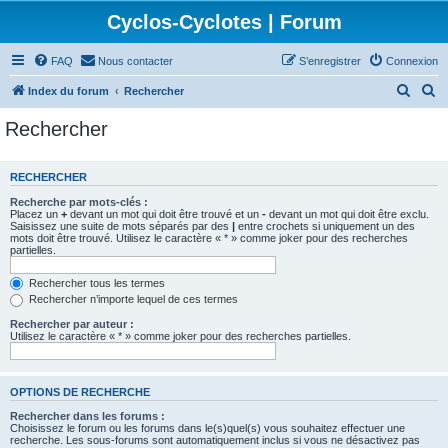
Cyclos-Cyclotes | Forum
FAQ
Nous contacter
S’enregistrer
Connexion
R
R
Index du forum
Rechercher
e
e
Rechercher
c
c
h
h
RECHERCHER
e
e
Recherche par mots-clés :
r
r
Placez un
+
devant un mot qui doit être trouvé et un
-
devant un mot qui doit être exclu.
Saisissez une suite de mots séparés par des
|
entre crochets si uniquement un des
c
c
mots doit être trouvé. Utilisez le caractère « * » comme joker pour des recherches
partielles.
h
h
e
e
Rechercher tous les termes
Rechercher n’importe lequel de ces termes
r
r
Rechercher par auteur :
Utilisez le caractère « * » comme joker pour des recherches partielles.
OPTIONS DE RECHERCHE
Rechercher dans les forums :
Choisissez le forum ou les forums dans le(s)quel(s) vous souhaitez effectuer une
recherche. Les sous-forums sont automatiquement inclus si vous ne désactivez pas