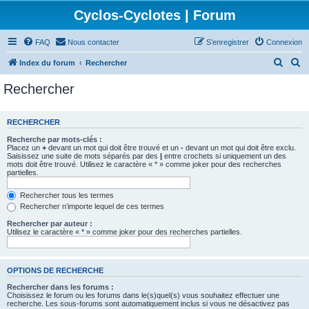
Cyclos-Cyclotes | Forum
FAQ
Nous contacter
S’enregistrer
Connexion
R
R
Index du forum
Rechercher
e
e
Rechercher
c
c
h
h
RECHERCHER
e
e
Recherche par mots-clés :
r
r
Placez un
+
devant un mot qui doit être trouvé et un
-
devant un mot qui doit être exclu.
Saisissez une suite de mots séparés par des
|
entre crochets si uniquement un des
c
c
mots doit être trouvé. Utilisez le caractère « * » comme joker pour des recherches
partielles.
h
h
e
e
Rechercher tous les termes
Rechercher n’importe lequel de ces termes
r
r
Rechercher par auteur :
Utilisez le caractère « * » comme joker pour des recherches partielles.
OPTIONS DE RECHERCHE
Rechercher dans les forums :
Choisissez le forum ou les forums dans le(s)quel(s) vous souhaitez effectuer une
recherche. Les sous-forums sont automatiquement inclus si vous ne désactivez pas