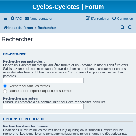
Cyclos-Cyclotes | Forum
FAQ
Nous contacter
S’enregistrer
Connexion
R
R
Index du forum
Rechercher
e
e
Rechercher
c
c
h
h
RECHERCHER
e
e
Recherche par mots-clés :
r
r
Placez un
+
devant un mot qui doit être trouvé et un
-
devant un mot qui doit être exclu.
Saisissez une suite de mots séparés par des
|
entre crochets si uniquement un des
c
c
mots doit être trouvé. Utilisez le caractère « * » comme joker pour des recherches
partielles.
h
h
e
e
Rechercher tous les termes
Rechercher n’importe lequel de ces termes
r
r
Rechercher par auteur :
Utilisez le caractère « * » comme joker pour des recherches partielles.
OPTIONS DE RECHERCHE
Rechercher dans les forums :
Choisissez le forum ou les forums dans le(s)quel(s) vous souhaitez effectuer une
recherche. Les sous-forums sont automatiquement inclus si vous ne désactivez pas