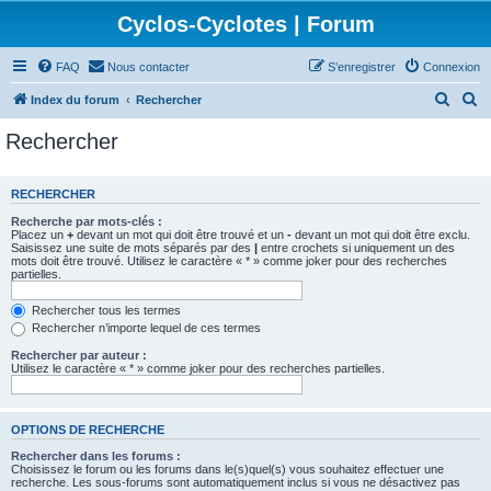
Cyclos-Cyclotes | Forum
FAQ
Nous contacter
S’enregistrer
Connexion
R
R
Index du forum
Rechercher
e
e
Rechercher
c
c
h
h
RECHERCHER
e
e
Recherche par mots-clés :
r
r
Placez un
+
devant un mot qui doit être trouvé et un
-
devant un mot qui doit être exclu.
Saisissez une suite de mots séparés par des
|
entre crochets si uniquement un des
c
c
mots doit être trouvé. Utilisez le caractère « * » comme joker pour des recherches
partielles.
h
h
e
e
Rechercher tous les termes
Rechercher n’importe lequel de ces termes
r
r
Rechercher par auteur :
Utilisez le caractère « * » comme joker pour des recherches partielles.
OPTIONS DE RECHERCHE
Rechercher dans les forums :
Choisissez le forum ou les forums dans le(s)quel(s) vous souhaitez effectuer une
recherche. Les sous-forums sont automatiquement inclus si vous ne désactivez pas