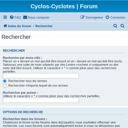
Cyclos-Cyclotes | Forum
FAQ
Nous contacter
S’enregistrer
Connexion
R
R
Index du forum
Rechercher
e
e
Rechercher
c
c
h
h
RECHERCHER
e
e
Recherche par mots-clés :
r
r
Placez un
+
devant un mot qui doit être trouvé et un
-
devant un mot qui doit être exclu.
Saisissez une suite de mots séparés par des
|
entre crochets si uniquement un des
c
c
mots doit être trouvé. Utilisez le caractère « * » comme joker pour des recherches
partielles.
h
h
e
e
Rechercher tous les termes
Rechercher n’importe lequel de ces termes
r
r
Rechercher par auteur :
Utilisez le caractère « * » comme joker pour des recherches partielles.
OPTIONS DE RECHERCHE
Rechercher dans les forums :
Choisissez le forum ou les forums dans le(s)quel(s) vous souhaitez effectuer une
recherche. Les sous-forums sont automatiquement inclus si vous ne désactivez pas