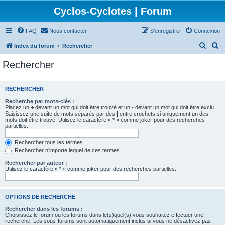
Cyclos-Cyclotes | Forum
FAQ
Nous contacter
S’enregistrer
Connexion
R
R
Index du forum
Rechercher
e
e
Rechercher
c
c
h
h
RECHERCHER
e
e
Recherche par mots-clés :
r
r
Placez un
+
devant un mot qui doit être trouvé et un
-
devant un mot qui doit être exclu.
Saisissez une suite de mots séparés par des
|
entre crochets si uniquement un des
c
c
mots doit être trouvé. Utilisez le caractère « * » comme joker pour des recherches
partielles.
h
h
e
e
Rechercher tous les termes
Rechercher n’importe lequel de ces termes
r
r
Rechercher par auteur :
Utilisez le caractère « * » comme joker pour des recherches partielles.
OPTIONS DE RECHERCHE
Rechercher dans les forums :
Choisissez le forum ou les forums dans le(s)quel(s) vous souhaitez effectuer une
recherche. Les sous-forums sont automatiquement inclus si vous ne désactivez pas