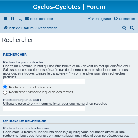
Cyclos-Cyclotes | Forum
FAQ
Nous contacter
S’enregistrer
Connexion
R
R
Index du forum
Rechercher
e
e
Rechercher
c
c
h
h
RECHERCHER
e
e
Recherche par mots-clés :
r
r
Placez un
+
devant un mot qui doit être trouvé et un
-
devant un mot qui doit être exclu.
Saisissez une suite de mots séparés par des
|
entre crochets si uniquement un des
c
c
mots doit être trouvé. Utilisez le caractère « * » comme joker pour des recherches
partielles.
h
h
e
e
Rechercher tous les termes
Rechercher n’importe lequel de ces termes
r
r
Rechercher par auteur :
Utilisez le caractère « * » comme joker pour des recherches partielles.
OPTIONS DE RECHERCHE
Rechercher dans les forums :
Choisissez le forum ou les forums dans le(s)quel(s) vous souhaitez effectuer une
recherche. Les sous-forums sont automatiquement inclus si vous ne désactivez pas