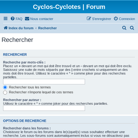
Cyclos-Cyclotes | Forum
FAQ
Nous contacter
S’enregistrer
Connexion
R
R
Index du forum
Rechercher
e
e
Rechercher
c
c
h
h
RECHERCHER
e
e
Recherche par mots-clés :
r
r
Placez un
+
devant un mot qui doit être trouvé et un
-
devant un mot qui doit être exclu.
Saisissez une suite de mots séparés par des
|
entre crochets si uniquement un des
c
c
mots doit être trouvé. Utilisez le caractère « * » comme joker pour des recherches
partielles.
h
h
e
e
Rechercher tous les termes
Rechercher n’importe lequel de ces termes
r
r
Rechercher par auteur :
Utilisez le caractère « * » comme joker pour des recherches partielles.
OPTIONS DE RECHERCHE
Rechercher dans les forums :
Choisissez le forum ou les forums dans le(s)quel(s) vous souhaitez effectuer une
recherche. Les sous-forums sont automatiquement inclus si vous ne désactivez pas