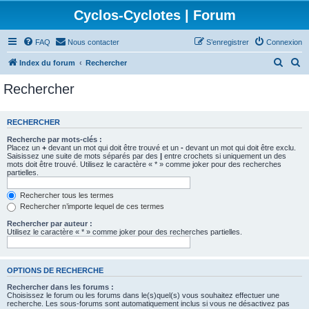
Cyclos-Cyclotes | Forum
FAQ
Nous contacter
S’enregistrer
Connexion
R
R
Index du forum
Rechercher
e
e
Rechercher
c
c
h
h
RECHERCHER
e
e
Recherche par mots-clés :
r
r
Placez un
+
devant un mot qui doit être trouvé et un
-
devant un mot qui doit être exclu.
Saisissez une suite de mots séparés par des
|
entre crochets si uniquement un des
c
c
mots doit être trouvé. Utilisez le caractère « * » comme joker pour des recherches
partielles.
h
h
e
e
Rechercher tous les termes
Rechercher n’importe lequel de ces termes
r
r
Rechercher par auteur :
Utilisez le caractère « * » comme joker pour des recherches partielles.
OPTIONS DE RECHERCHE
Rechercher dans les forums :
Choisissez le forum ou les forums dans le(s)quel(s) vous souhaitez effectuer une
recherche. Les sous-forums sont automatiquement inclus si vous ne désactivez pas