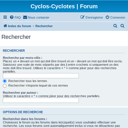
Cyclos-Cyclotes | Forum
FAQ
Nous contacter
S’enregistrer
Connexion
R
R
Index du forum
Rechercher
e
e
Rechercher
c
c
h
h
RECHERCHER
e
e
Recherche par mots-clés :
r
r
Placez un
+
devant un mot qui doit être trouvé et un
-
devant un mot qui doit être exclu.
Saisissez une suite de mots séparés par des
|
entre crochets si uniquement un des
c
c
mots doit être trouvé. Utilisez le caractère « * » comme joker pour des recherches
partielles.
h
h
e
e
Rechercher tous les termes
Rechercher n’importe lequel de ces termes
r
r
Rechercher par auteur :
Utilisez le caractère « * » comme joker pour des recherches partielles.
OPTIONS DE RECHERCHE
Rechercher dans les forums :
Choisissez le forum ou les forums dans le(s)quel(s) vous souhaitez effectuer une
recherche. Les sous-forums sont automatiquement inclus si vous ne désactivez pas