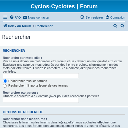
Cyclos-Cyclotes | Forum
FAQ
Nous contacter
S’enregistrer
Connexion
R
R
Index du forum
Rechercher
e
e
Rechercher
c
c
h
h
RECHERCHER
e
e
Recherche par mots-clés :
r
r
Placez un
+
devant un mot qui doit être trouvé et un
-
devant un mot qui doit être exclu.
Saisissez une suite de mots séparés par des
|
entre crochets si uniquement un des
c
c
mots doit être trouvé. Utilisez le caractère « * » comme joker pour des recherches
partielles.
h
h
e
e
Rechercher tous les termes
Rechercher n’importe lequel de ces termes
r
r
Rechercher par auteur :
Utilisez le caractère « * » comme joker pour des recherches partielles.
OPTIONS DE RECHERCHE
Rechercher dans les forums :
Choisissez le forum ou les forums dans le(s)quel(s) vous souhaitez effectuer une
recherche. Les sous-forums sont automatiquement inclus si vous ne désactivez pas