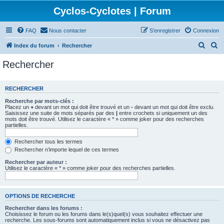
Cyclos-Cyclotes | Forum
FAQ
Nous contacter
S’enregistrer
Connexion
R
R
Index du forum
Rechercher
e
e
Rechercher
c
c
h
h
RECHERCHER
e
e
Recherche par mots-clés :
r
r
Placez un
+
devant un mot qui doit être trouvé et un
-
devant un mot qui doit être exclu.
Saisissez une suite de mots séparés par des
|
entre crochets si uniquement un des
c
c
mots doit être trouvé. Utilisez le caractère « * » comme joker pour des recherches
partielles.
h
h
e
e
Rechercher tous les termes
Rechercher n’importe lequel de ces termes
r
r
Rechercher par auteur :
Utilisez le caractère « * » comme joker pour des recherches partielles.
OPTIONS DE RECHERCHE
Rechercher dans les forums :
Choisissez le forum ou les forums dans le(s)quel(s) vous souhaitez effectuer une
recherche. Les sous-forums sont automatiquement inclus si vous ne désactivez pas