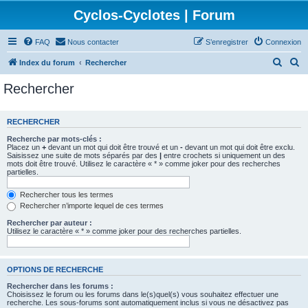
Cyclos-Cyclotes | Forum
FAQ
Nous contacter
S’enregistrer
Connexion
R
R
Index du forum
Rechercher
e
e
Rechercher
c
c
h
h
RECHERCHER
e
e
Recherche par mots-clés :
r
r
Placez un
+
devant un mot qui doit être trouvé et un
-
devant un mot qui doit être exclu.
Saisissez une suite de mots séparés par des
|
entre crochets si uniquement un des
c
c
mots doit être trouvé. Utilisez le caractère « * » comme joker pour des recherches
partielles.
h
h
e
e
Rechercher tous les termes
Rechercher n’importe lequel de ces termes
r
r
Rechercher par auteur :
Utilisez le caractère « * » comme joker pour des recherches partielles.
OPTIONS DE RECHERCHE
Rechercher dans les forums :
Choisissez le forum ou les forums dans le(s)quel(s) vous souhaitez effectuer une
recherche. Les sous-forums sont automatiquement inclus si vous ne désactivez pas