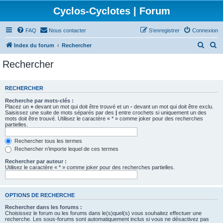
Cyclos-Cyclotes | Forum
FAQ
Nous contacter
S’enregistrer
Connexion
R
R
Index du forum
Rechercher
e
e
Rechercher
c
c
h
h
RECHERCHER
e
e
Recherche par mots-clés :
r
r
Placez un
+
devant un mot qui doit être trouvé et un
-
devant un mot qui doit être exclu.
Saisissez une suite de mots séparés par des
|
entre crochets si uniquement un des
c
c
mots doit être trouvé. Utilisez le caractère « * » comme joker pour des recherches
partielles.
h
h
e
e
Rechercher tous les termes
Rechercher n’importe lequel de ces termes
r
r
Rechercher par auteur :
Utilisez le caractère « * » comme joker pour des recherches partielles.
OPTIONS DE RECHERCHE
Rechercher dans les forums :
Choisissez le forum ou les forums dans le(s)quel(s) vous souhaitez effectuer une
recherche. Les sous-forums sont automatiquement inclus si vous ne désactivez pas