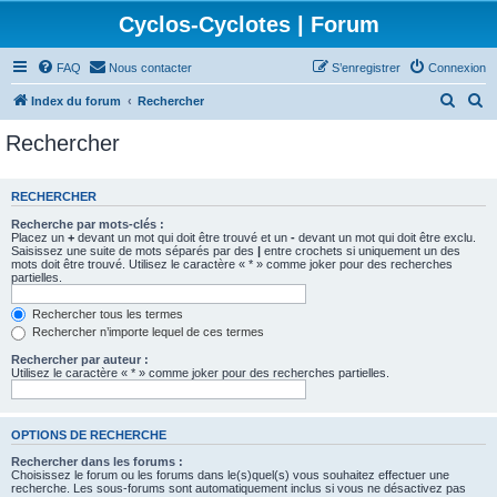
Cyclos-Cyclotes | Forum
FAQ
Nous contacter
S’enregistrer
Connexion
R
R
Index du forum
Rechercher
e
e
Rechercher
c
c
h
h
RECHERCHER
e
e
Recherche par mots-clés :
r
r
Placez un
+
devant un mot qui doit être trouvé et un
-
devant un mot qui doit être exclu.
Saisissez une suite de mots séparés par des
|
entre crochets si uniquement un des
c
c
mots doit être trouvé. Utilisez le caractère « * » comme joker pour des recherches
partielles.
h
h
e
e
Rechercher tous les termes
Rechercher n’importe lequel de ces termes
r
r
Rechercher par auteur :
Utilisez le caractère « * » comme joker pour des recherches partielles.
OPTIONS DE RECHERCHE
Rechercher dans les forums :
Choisissez le forum ou les forums dans le(s)quel(s) vous souhaitez effectuer une
recherche. Les sous-forums sont automatiquement inclus si vous ne désactivez pas