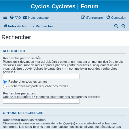
Cyclos-Cyclotes | Forum
FAQ
Nous contacter
S’enregistrer
Connexion
R
R
Index du forum
Rechercher
e
e
Rechercher
c
c
h
h
RECHERCHER
e
e
Recherche par mots-clés :
r
r
Placez un
+
devant un mot qui doit être trouvé et un
-
devant un mot qui doit être exclu.
Saisissez une suite de mots séparés par des
|
entre crochets si uniquement un des
c
c
mots doit être trouvé. Utilisez le caractère « * » comme joker pour des recherches
partielles.
h
h
e
e
Rechercher tous les termes
Rechercher n’importe lequel de ces termes
r
r
Rechercher par auteur :
Utilisez le caractère « * » comme joker pour des recherches partielles.
OPTIONS DE RECHERCHE
Rechercher dans les forums :
Choisissez le forum ou les forums dans le(s)quel(s) vous souhaitez effectuer une
recherche. Les sous-forums sont automatiquement inclus si vous ne désactivez pas