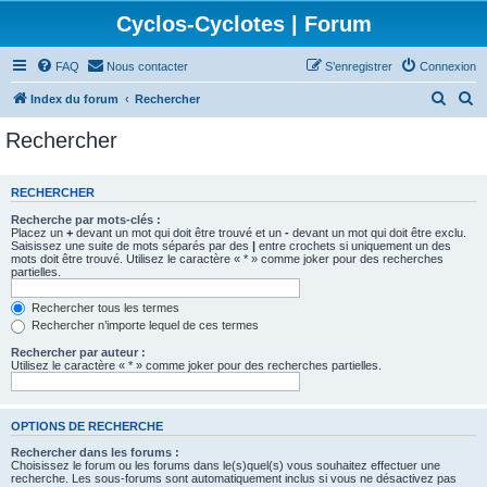
Cyclos-Cyclotes | Forum
FAQ
Nous contacter
S’enregistrer
Connexion
R
R
Index du forum
Rechercher
e
e
Rechercher
c
c
h
h
RECHERCHER
e
e
Recherche par mots-clés :
r
r
Placez un
+
devant un mot qui doit être trouvé et un
-
devant un mot qui doit être exclu.
Saisissez une suite de mots séparés par des
|
entre crochets si uniquement un des
c
c
mots doit être trouvé. Utilisez le caractère « * » comme joker pour des recherches
partielles.
h
h
e
e
Rechercher tous les termes
Rechercher n’importe lequel de ces termes
r
r
Rechercher par auteur :
Utilisez le caractère « * » comme joker pour des recherches partielles.
OPTIONS DE RECHERCHE
Rechercher dans les forums :
Choisissez le forum ou les forums dans le(s)quel(s) vous souhaitez effectuer une
recherche. Les sous-forums sont automatiquement inclus si vous ne désactivez pas