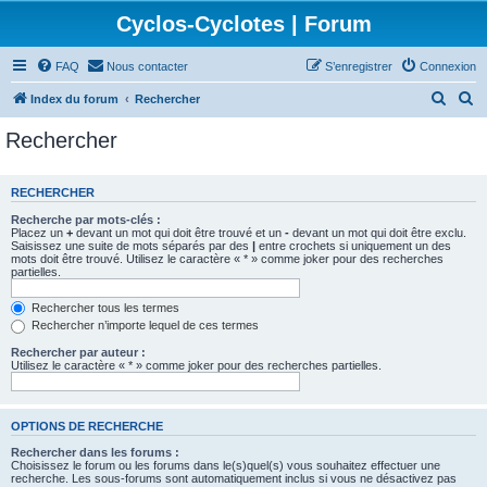
Cyclos-Cyclotes | Forum
FAQ
Nous contacter
S’enregistrer
Connexion
R
R
Index du forum
Rechercher
e
e
Rechercher
c
c
h
h
RECHERCHER
e
e
Recherche par mots-clés :
r
r
Placez un
+
devant un mot qui doit être trouvé et un
-
devant un mot qui doit être exclu.
Saisissez une suite de mots séparés par des
|
entre crochets si uniquement un des
c
c
mots doit être trouvé. Utilisez le caractère « * » comme joker pour des recherches
partielles.
h
h
e
e
Rechercher tous les termes
Rechercher n’importe lequel de ces termes
r
r
Rechercher par auteur :
Utilisez le caractère « * » comme joker pour des recherches partielles.
OPTIONS DE RECHERCHE
Rechercher dans les forums :
Choisissez le forum ou les forums dans le(s)quel(s) vous souhaitez effectuer une
recherche. Les sous-forums sont automatiquement inclus si vous ne désactivez pas