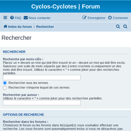
Cyclos-Cyclotes | Forum
FAQ
Nous contacter
S’enregistrer
Connexion
R
R
Index du forum
Rechercher
e
e
Rechercher
c
c
h
h
RECHERCHER
e
e
Recherche par mots-clés :
r
r
Placez un
+
devant un mot qui doit être trouvé et un
-
devant un mot qui doit être exclu.
Saisissez une suite de mots séparés par des
|
entre crochets si uniquement un des
c
c
mots doit être trouvé. Utilisez le caractère « * » comme joker pour des recherches
partielles.
h
h
e
e
Rechercher tous les termes
Rechercher n’importe lequel de ces termes
r
r
Rechercher par auteur :
Utilisez le caractère « * » comme joker pour des recherches partielles.
OPTIONS DE RECHERCHE
Rechercher dans les forums :
Choisissez le forum ou les forums dans le(s)quel(s) vous souhaitez effectuer une
recherche. Les sous-forums sont automatiquement inclus si vous ne désactivez pas