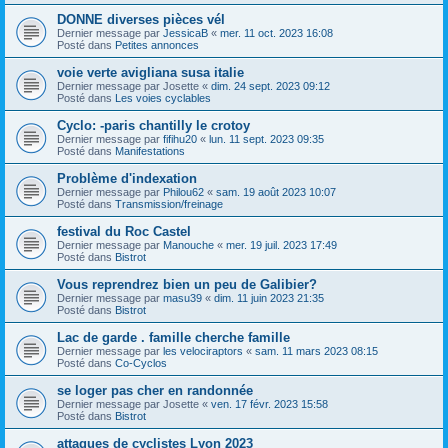
DONNE diverses pièces vél
Dernier message par
JessicaB
«
mer. 11 oct. 2023 16:08
Posté dans
Petites annonces
voie verte avigliana susa italie
Dernier message par
Josette
«
dim. 24 sept. 2023 09:12
Posté dans
Les voies cyclables
Cyclo: -paris chantilly le crotoy
Dernier message par
fifihu20
«
lun. 11 sept. 2023 09:35
Posté dans
Manifestations
Problème d'indexation
Dernier message par
Philou62
«
sam. 19 août 2023 10:07
Posté dans
Transmission/freinage
festival du Roc Castel
Dernier message par
Manouche
«
mer. 19 juil. 2023 17:49
Posté dans
Bistrot
Vous reprendrez bien un peu de Galibier?
Dernier message par
masu39
«
dim. 11 juin 2023 21:35
Posté dans
Bistrot
Lac de garde . famille cherche famille
Dernier message par
les velociraptors
«
sam. 11 mars 2023 08:15
Posté dans
Co-Cyclos
se loger pas cher en randonnée
Dernier message par
Josette
«
ven. 17 févr. 2023 15:58
Posté dans
Bistrot
attaques de cyclistes Lyon 2023