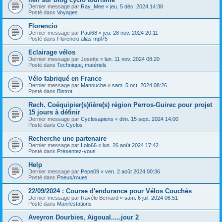
Dernier message par
Ray_Mee
«
jeu. 5 déc. 2024 14:38
Posté dans
Voyages
Florencio
Dernier message par
Paul68
«
jeu. 28 nov. 2024 20:11
Posté dans
Florencio alias mpl75
Eclairage vélos
Dernier message par
Josette
«
lun. 11 nov. 2024 08:20
Posté dans
Technique, matériels
Vélo fabriqué en France
Dernier message par
Manouche
«
sam. 5 oct. 2024 08:26
Posté dans
Bistrot
Rech. Coéquipier(s)/ière(s) région Perros-Guirec pour projet
15 jours à définir
Dernier message par
Cyclosapiens
«
dim. 15 sept. 2024 14:00
Posté dans
Co-Cyclos
Recherche une partenaire
Dernier message par
Lolo66
«
lun. 26 août 2024 17:42
Posté dans
Présentez-vous
Help
Dernier message par
Pepe09
«
ven. 2 août 2024 00:36
Posté dans
Pneus/roues
22/09/2024 : Course d'endurance pour Vélos Couchés
Dernier message par
Ravélo Bernard
«
sam. 6 juil. 2024 06:51
Posté dans
Manifestations
Aveyron Dourbies, Aigoual.....jour 2