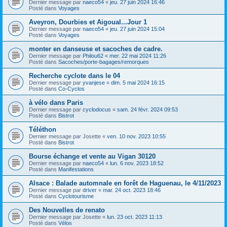
Dernier message par
naeco54
«
jeu. 27 juin 2024 16:46
Posté dans
Voyages
Aveyron, Dourbies et Aigoual...Jour 1
Dernier message par
naeco54
«
jeu. 27 juin 2024 15:04
Posté dans
Voyages
monter en danseuse et sacoches de cadre.
Dernier message par
Philou62
«
mer. 22 mai 2024 11:26
Posté dans
Sacoches/porte-bagages/remorques
Recherche cyclote dans le 04
Dernier message par
yvanjese
«
dim. 5 mai 2024 16:15
Posté dans
Co-Cyclos
à vélo dans Paris
Dernier message par
cyclodocus
«
sam. 24 févr. 2024 09:53
Posté dans
Bistrot
Téléthon
Dernier message par
Josette
«
ven. 10 nov. 2023 10:55
Posté dans
Bistrot
Bourse échange et vente au Vigan 30120
Dernier message par
naeco54
«
lun. 6 nov. 2023 18:52
Posté dans
Manifestations
Alsace : Balade automnale en forêt de Haguenau, le 4/11/2023
Dernier message par
driver
«
mar. 24 oct. 2023 18:46
Posté dans
Cyclotourisme
Des Nouvelles de renato
Dernier message par
Josette
«
lun. 23 oct. 2023 11:13
Posté dans
Vélos