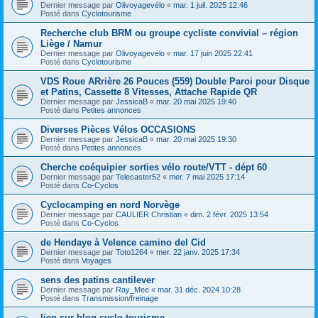
Dernier message par
Olivoyagevélo
«
mar. 1 juil. 2025 12:46
Posté dans
Cyclotourisme
Recherche club BRM ou groupe cycliste convivial – région
Liège / Namur
Dernier message par
Olivoyagevélo
«
mar. 17 juin 2025 22:41
Posté dans
Cyclotourisme
VDS Roue ARrière 26 Pouces (559) Double Paroi pour Disque
et Patins, Cassette 8 Vitesses, Attache Rapide QR
Dernier message par
JessicaB
«
mar. 20 mai 2025 19:40
Posté dans
Petites annonces
Diverses Pièces Vélos OCCASIONS
Dernier message par
JessicaB
«
mar. 20 mai 2025 19:30
Posté dans
Petites annonces
Cherche coéquipier sorties vélo route/VTT - dépt 60
Dernier message par
Telecaster52
«
mer. 7 mai 2025 17:14
Posté dans
Co-Cyclos
Cyclocamping en nord Norvège
Dernier message par
CAULIER Christian
«
dim. 2 févr. 2025 13:54
Posté dans
Co-Cyclos
de Hendaye à Velence camino del Cid
Dernier message par
Toto1264
«
mer. 22 janv. 2025 17:34
Posté dans
Voyages
sens des patins cantilever
Dernier message par
Ray_Mee
«
mar. 31 déc. 2024 10:28
Posté dans
Transmission/freinage
lien sur blog cyclo tourisme