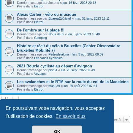
Dernier message par
Josette
«
jeu. 16 févr. 2023 20:18
Posté dans
Bistrot
Alexis Carlier - vélo ou musique
Dernier message par
EgaregEtKristell
«
mar. 31 janv. 2023 12:11
Posté dans
Bistrot
De l'ombre sur la plage !!!
Dernier message par
Nous deux
«
jeu. 5 janv. 2023 18:48
Posté dans
Camping
Histoire et récit du vélo à Bruxelles (Cahier Observatoire
Bruxelles Mobilité 7)
Dernier message par
Pedrodelaluna
«
lun. 3 oct. 2022 09:09
Posté dans
Les voies cyclables
2021 Boucle cycliste au départ d'avignon
Dernier message par
pir251
«
lun. 26 sept. 2022 11:49
Posté dans
Voyages
Les avalanches et le RTM sur la route du col de la Madeleine
Dernier message par
masu39
«
lun. 29 août 2022 07:54
Posté dans
Bistrot
Page
1
sur
13
1
2
3
4
5
13
Suivante
En poursuivant votre navigation, vous acceptez
604 résultats trouvés
…
l’utilisation de cookies.
En savoir plus
Aller à
OK
Développé par
phpBB
® Forum Software © phpBB Limited