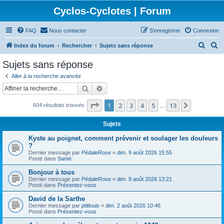
Cyclos-Cyclotes | Forum
FAQ
Nous contacter
S’enregistrer
Connexion
R
R
Index du forum
Rechercher
Sujets sans réponse
e
e
Sujets sans réponse
c
c
Aller à la recherche avancée
h
h
Rechercher
Recherche avancée
e
e
Page
1
sur
13
1
2
3
4
5
13
Suivante
604 résultats trouvés
r
r
…
c
c
Sujets
h
h
Kyste au poignet, comment prévenir et soulager les douleurs
e
e
?
Dernier message par
PédaleRose
«
dim. 9 août 2026 15:55
r
r
Posté dans
Santé
Bonjour à tous
Dernier message par
PédaleRose
«
dim. 9 août 2026 13:21
Posté dans
Présentez-vous
David de la Sarthe
Dernier message par
ptitlouis
«
dim. 2 août 2026 10:46
Posté dans
Présentez-vous