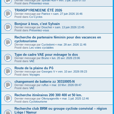
Dernier message par
Sylvain 409
«
ven. 3 juil. 2026 07:03
Posté dans
Présentez-vous
TRANSPYRENEENE ÉTÉ 2026
Dernier message par
Patrice
«
sam. 27 juin 2026 16:46
Posté dans
Co-Cyclos
Bonjour à tous, c'est Sylvain
Dernier message par
Douchet
«
sam. 13 juin 2026 13:45
Posté dans
Présentez-vous
Recherche de partenaire féminin pour des vacances en
cyclotourisme
Dernier message par
Cyclodomi
«
mar. 28 avr. 2026 11:46
Posté dans
Les voies cyclables
Type de cadre VAE pour ménager le dos
Dernier message par
Bruno
«
lun. 20 avr. 2026 23:06
Posté dans
VAE
Route de la plaine du Pô
Dernier message par
Georges V
«
ven. 10 avr. 2026 09:23
Posté dans
Voyages
changement de batterie zz 30310005-N
Dernier message par
ruffus
«
mar. 10 févr. 2026 09:47
Posté dans
VAE
Recherche itinéraires 200 300 400 et 50 km.
Dernier message par
Olivoyagevélo
«
mar. 1 juil. 2025 12:46
Posté dans
Cyclotourisme
Recherche club BRM ou groupe cycliste convivial – région
Liège / Namur