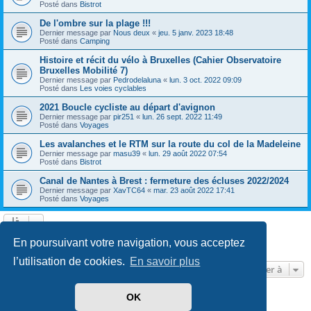
Posté dans
Bistrot
De l'ombre sur la plage !!!
Dernier message par
Nous deux
«
jeu. 5 janv. 2023 18:48
Posté dans
Camping
Histoire et récit du vélo à Bruxelles (Cahier Observatoire
Bruxelles Mobilité 7)
Dernier message par
Pedrodelaluna
«
lun. 3 oct. 2022 09:09
Posté dans
Les voies cyclables
2021 Boucle cycliste au départ d'avignon
Dernier message par
pir251
«
lun. 26 sept. 2022 11:49
Posté dans
Voyages
Les avalanches et le RTM sur la route du col de la Madeleine
Dernier message par
masu39
«
lun. 29 août 2022 07:54
Posté dans
Bistrot
Canal de Nantes à Brest : fermeture des écluses 2022/2024
Dernier message par
XavTC64
«
mar. 23 août 2022 17:41
Posté dans
Voyages
Page
1
sur
13
1
2
3
4
5
13
Suivante
En poursuivant votre navigation, vous acceptez
603 résultats trouvés
…
l’utilisation de cookies.
En savoir plus
Aller à
OK
Développé par
phpBB
® Forum Software © phpBB Limited
Traduit par
phpBB-fr.com