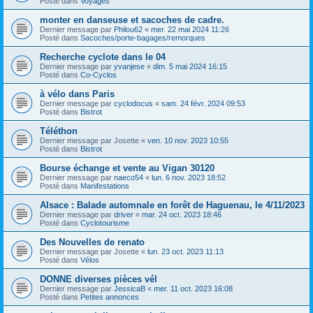
Posté dans
Voyages
monter en danseuse et sacoches de cadre.
Dernier message par
Philou62
«
mer. 22 mai 2024 11:26
Posté dans
Sacoches/porte-bagages/remorques
Recherche cyclote dans le 04
Dernier message par
yvanjese
«
dim. 5 mai 2024 16:15
Posté dans
Co-Cyclos
à vélo dans Paris
Dernier message par
cyclodocus
«
sam. 24 févr. 2024 09:53
Posté dans
Bistrot
Téléthon
Dernier message par
Josette
«
ven. 10 nov. 2023 10:55
Posté dans
Bistrot
Bourse échange et vente au Vigan 30120
Dernier message par
naeco54
«
lun. 6 nov. 2023 18:52
Posté dans
Manifestations
Alsace : Balade automnale en forêt de Haguenau, le 4/11/2023
Dernier message par
driver
«
mar. 24 oct. 2023 18:46
Posté dans
Cyclotourisme
Des Nouvelles de renato
Dernier message par
Josette
«
lun. 23 oct. 2023 11:13
Posté dans
Vélos
DONNE diverses pièces vél
Dernier message par
JessicaB
«
mer. 11 oct. 2023 16:08
Posté dans
Petites annonces