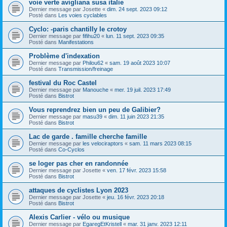
voie verte avigliana susa italie
Dernier message par
Josette
«
dim. 24 sept. 2023 09:12
Posté dans
Les voies cyclables
Cyclo: -paris chantilly le crotoy
Dernier message par
fifihu20
«
lun. 11 sept. 2023 09:35
Posté dans
Manifestations
Problème d'indexation
Dernier message par
Philou62
«
sam. 19 août 2023 10:07
Posté dans
Transmission/freinage
festival du Roc Castel
Dernier message par
Manouche
«
mer. 19 juil. 2023 17:49
Posté dans
Bistrot
Vous reprendrez bien un peu de Galibier?
Dernier message par
masu39
«
dim. 11 juin 2023 21:35
Posté dans
Bistrot
Lac de garde . famille cherche famille
Dernier message par
les velociraptors
«
sam. 11 mars 2023 08:15
Posté dans
Co-Cyclos
se loger pas cher en randonnée
Dernier message par
Josette
«
ven. 17 févr. 2023 15:58
Posté dans
Bistrot
attaques de cyclistes Lyon 2023
Dernier message par
Josette
«
jeu. 16 févr. 2023 20:18
Posté dans
Bistrot
Alexis Carlier - vélo ou musique
Dernier message par
EgaregEtKristell
«
mar. 31 janv. 2023 12:11