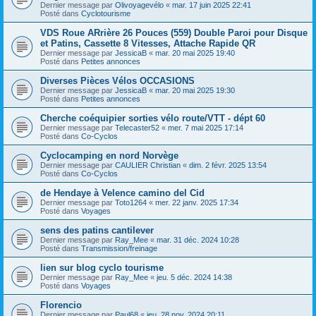
Dernier message par
Olivoyagevélo
«
mar. 17 juin 2025 22:41
Posté dans
Cyclotourisme
VDS Roue ARrière 26 Pouces (559) Double Paroi pour Disque
et Patins, Cassette 8 Vitesses, Attache Rapide QR
Dernier message par
JessicaB
«
mar. 20 mai 2025 19:40
Posté dans
Petites annonces
Diverses Pièces Vélos OCCASIONS
Dernier message par
JessicaB
«
mar. 20 mai 2025 19:30
Posté dans
Petites annonces
Cherche coéquipier sorties vélo route/VTT - dépt 60
Dernier message par
Telecaster52
«
mer. 7 mai 2025 17:14
Posté dans
Co-Cyclos
Cyclocamping en nord Norvège
Dernier message par
CAULIER Christian
«
dim. 2 févr. 2025 13:54
Posté dans
Co-Cyclos
de Hendaye à Velence camino del Cid
Dernier message par
Toto1264
«
mer. 22 janv. 2025 17:34
Posté dans
Voyages
sens des patins cantilever
Dernier message par
Ray_Mee
«
mar. 31 déc. 2024 10:28
Posté dans
Transmission/freinage
lien sur blog cyclo tourisme
Dernier message par
Ray_Mee
«
jeu. 5 déc. 2024 14:38
Posté dans
Voyages
Florencio
Dernier message par
Paul68
«
jeu. 28 nov. 2024 20:11