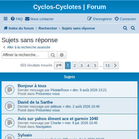
Cyclos-Cyclotes | Forum
FAQ
Nous contacter
S’enregistrer
Connexion
R
R
Index du forum
Rechercher
Sujets sans réponse
e
e
Sujets sans réponse
c
c
Aller à la recherche avancée
h
h
Rechercher
Recherche avancée
e
e
Page
1
sur
13
1
2
3
4
5
13
Suivante
603 résultats trouvés
r
r
…
c
c
Sujets
h
h
Bonjour à tous
e
e
Dernier message par
PédaleRose
«
dim. 9 août 2026 13:21
Posté dans
Présentez-vous
r
r
David de la Sarthe
Dernier message par
ptitlouis
«
dim. 2 août 2026 10:46
Posté dans
Présentez-vous
Avis sur yahoo élment ace et garmin 1040
Dernier message par
Charlie
«
mer. 8 juil. 2026 10:45
Posté dans
Navigation
Sylvain