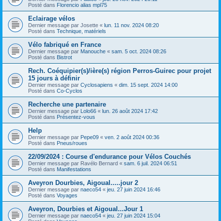
Posté dans
Florencio alias mpl75
Eclairage vélos
Dernier message par
Josette
«
lun. 11 nov. 2024 08:20
Posté dans
Technique, matériels
Vélo fabriqué en France
Dernier message par
Manouche
«
sam. 5 oct. 2024 08:26
Posté dans
Bistrot
Rech. Coéquipier(s)/ière(s) région Perros-Guirec pour projet
15 jours à définir
Dernier message par
Cyclosapiens
«
dim. 15 sept. 2024 14:00
Posté dans
Co-Cyclos
Recherche une partenaire
Dernier message par
Lolo66
«
lun. 26 août 2024 17:42
Posté dans
Présentez-vous
Help
Dernier message par
Pepe09
«
ven. 2 août 2024 00:36
Posté dans
Pneus/roues
22/09/2024 : Course d'endurance pour Vélos Couchés
Dernier message par
Ravélo Bernard
«
sam. 6 juil. 2024 06:51
Posté dans
Manifestations
Aveyron Dourbies, Aigoual.....jour 2
Dernier message par
naeco54
«
jeu. 27 juin 2024 16:46
Posté dans
Voyages
Aveyron, Dourbies et Aigoual...Jour 1
Dernier message par
naeco54
«
jeu. 27 juin 2024 15:04