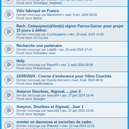
Posté dans
Technique, matériels
Vélo fabriqué en France
Dernier message par
Manouche
«
sam. 5 oct. 2024 08:26
Posté dans
Bistrot
Rech. Coéquipier(s)/ière(s) région Perros-Guirec pour projet
15 jours à définir
Dernier message par
Cyclosapiens
«
dim. 15 sept. 2024 14:00
Posté dans
Co-Cyclos
Recherche une partenaire
Dernier message par
Lolo66
«
lun. 26 août 2024 17:42
Posté dans
Présentez-vous
Help
Dernier message par
Pepe09
«
ven. 2 août 2024 00:36
Posté dans
Pneus/roues
22/09/2024 : Course d'endurance pour Vélos Couchés
Dernier message par
Ravélo Bernard
«
sam. 6 juil. 2024 06:51
Posté dans
Manifestations
Aveyron Dourbies, Aigoual.....jour 2
Dernier message par
naeco54
«
jeu. 27 juin 2024 16:46
Posté dans
Voyages
Aveyron, Dourbies et Aigoual...Jour 1
Dernier message par
naeco54
«
jeu. 27 juin 2024 15:04
Posté dans
Voyages
monter en danseuse et sacoches de cadre.
Dernier message par
Philou62
«
mer. 22 mai 2024 11:26