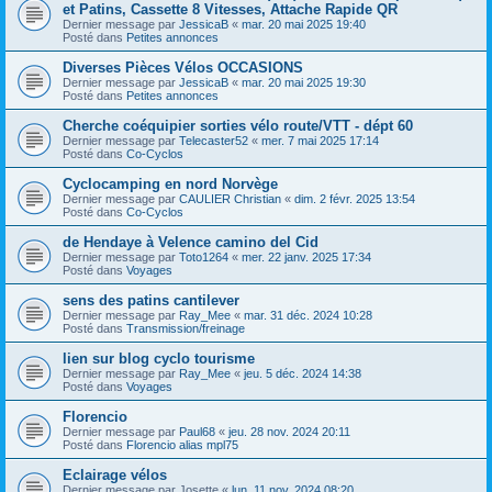
et Patins, Cassette 8 Vitesses, Attache Rapide QR
Dernier message par
JessicaB
«
mar. 20 mai 2025 19:40
Posté dans
Petites annonces
Diverses Pièces Vélos OCCASIONS
Dernier message par
JessicaB
«
mar. 20 mai 2025 19:30
Posté dans
Petites annonces
Cherche coéquipier sorties vélo route/VTT - dépt 60
Dernier message par
Telecaster52
«
mer. 7 mai 2025 17:14
Posté dans
Co-Cyclos
Cyclocamping en nord Norvège
Dernier message par
CAULIER Christian
«
dim. 2 févr. 2025 13:54
Posté dans
Co-Cyclos
de Hendaye à Velence camino del Cid
Dernier message par
Toto1264
«
mer. 22 janv. 2025 17:34
Posté dans
Voyages
sens des patins cantilever
Dernier message par
Ray_Mee
«
mar. 31 déc. 2024 10:28
Posté dans
Transmission/freinage
lien sur blog cyclo tourisme
Dernier message par
Ray_Mee
«
jeu. 5 déc. 2024 14:38
Posté dans
Voyages
Florencio
Dernier message par
Paul68
«
jeu. 28 nov. 2024 20:11
Posté dans
Florencio alias mpl75
Eclairage vélos
Dernier message par
Josette
«
lun. 11 nov. 2024 08:20