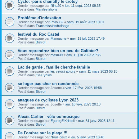
Cyclo: -paris chantilly le crotoy
Dernier message par
fifihu20
«
lun. 11 sept. 2023 09:35
Posté dans
Manifestations
Problème d'indexation
Dernier message par
Philou62
«
sam. 19 août 2023 10:07
Posté dans
Transmission/freinage
festival du Roc Castel
Dernier message par
Manouche
«
mer. 19 juil. 2023 17:49
Posté dans
Bistrot
Vous reprendrez bien un peu de Galibier?
Dernier message par
masu39
«
dim. 11 juin 2023 21:35
Posté dans
Bistrot
Lac de garde . famille cherche famille
Dernier message par
les velociraptors
«
sam. 11 mars 2023 08:15
Posté dans
Co-Cyclos
se loger pas cher en randonnée
Dernier message par
Josette
«
ven. 17 févr. 2023 15:58
Posté dans
Bistrot
attaques de cyclistes Lyon 2023
Dernier message par
Josette
«
jeu. 16 févr. 2023 20:18
Posté dans
Bistrot
Alexis Carlier - vélo ou musique
Dernier message par
EgaregEtKristell
«
mar. 31 janv. 2023 12:11
Posté dans
Bistrot
De l'ombre sur la plage !!!
Dernier message par
Nous deux
«
jeu. 5 janv. 2023 18:48