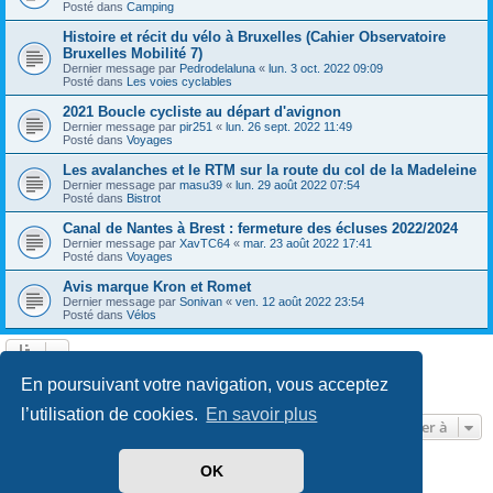
Posté dans
Camping
Histoire et récit du vélo à Bruxelles (Cahier Observatoire
Bruxelles Mobilité 7)
Dernier message par
Pedrodelaluna
«
lun. 3 oct. 2022 09:09
Posté dans
Les voies cyclables
2021 Boucle cycliste au départ d'avignon
Dernier message par
pir251
«
lun. 26 sept. 2022 11:49
Posté dans
Voyages
Les avalanches et le RTM sur la route du col de la Madeleine
Dernier message par
masu39
«
lun. 29 août 2022 07:54
Posté dans
Bistrot
Canal de Nantes à Brest : fermeture des écluses 2022/2024
Dernier message par
XavTC64
«
mar. 23 août 2022 17:41
Posté dans
Voyages
Avis marque Kron et Romet
Dernier message par
Sonivan
«
ven. 12 août 2022 23:54
Posté dans
Vélos
Page
1
sur
13
1
2
3
4
5
13
Suivante
En poursuivant votre navigation, vous acceptez
602 résultats trouvés
…
l’utilisation de cookies.
En savoir plus
Aller à
OK
Développé par
phpBB
® Forum Software © phpBB Limited
Traduit par
phpBB-fr.com