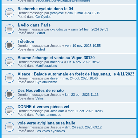
Posté dans
Sacoches/porte-bagages/remorques
Recherche cyclote dans le 04
Dernier message par
yvanjese
«
dim. 5 mai 2024 16:15
Posté dans
Co-Cyclos
à vélo dans Paris
Dernier message par
cyclodocus
«
sam. 24 févr. 2024 09:53
Posté dans
Bistrot
Téléthon
Dernier message par
Josette
«
ven. 10 nov. 2023 10:55
Posté dans
Bistrot
Bourse échange et vente au Vigan 30120
Dernier message par
naeco54
«
lun. 6 nov. 2023 18:52
Posté dans
Manifestations
Alsace : Balade automnale en forêt de Haguenau, le 4/11/2023
Dernier message par
driver
«
mar. 24 oct. 2023 18:46
Posté dans
Cyclotourisme
Des Nouvelles de renato
Dernier message par
Josette
«
lun. 23 oct. 2023 11:13
Posté dans
Vélos
DONNE diverses pièces vél
Dernier message par
JessicaB
«
mer. 11 oct. 2023 16:08
Posté dans
Petites annonces
voie verte avigliana susa italie
Dernier message par
Josette
«
dim. 24 sept. 2023 09:12
Posté dans
Les voies cyclables