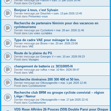
Dernier message par
Patrice
«
sam. 27 juin 2026 16:46
Posté dans
Co-Cyclos
Bonjour à tous, c'est Sylvain
Dernier message par
Douchet
«
sam. 13 juin 2026 13:45
Posté dans
Présentez-vous
Recherche de partenaire féminin pour des vacances en
cyclotourisme
Dernier message par
Cyclodomi
«
mar. 28 avr. 2026 11:46
Posté dans
Les voies cyclables
Type de cadre VAE pour ménager le dos
Dernier message par
Bruno
«
lun. 20 avr. 2026 23:06
Posté dans
VAE
Route de la plaine du Pô
Dernier message par
Georges V
«
ven. 10 avr. 2026 09:23
Posté dans
Voyages
changement de batterie zz 30310005-N
Dernier message par
ruffus
«
mar. 10 févr. 2026 09:47
Posté dans
VAE
Recherche itinéraires 200 300 400 et 50 km.
Dernier message par
Olivoyagevélo
«
mar. 1 juil. 2025 12:46
Posté dans
Cyclotourisme
Recherche club BRM ou groupe cycliste convivial – région
Liège / Namur
Dernier message par
Olivoyagevélo
«
mar. 17 juin 2025 22:41
Posté dans
Cyclotourisme
VDS Roue ARrière 26 Pouces (559) Double Paroi pour Disque