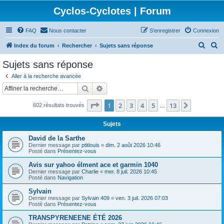
Cyclos-Cyclotes | Forum
FAQ
Nous contacter
S’enregistrer
Connexion
R
R
Index du forum
Rechercher
Sujets sans réponse
e
e
Sujets sans réponse
c
c
Aller à la recherche avancée
h
h
Rechercher
Recherche avancée
e
e
Page
1
sur
13
1
2
3
4
5
13
Suivante
602 résultats trouvés
r
r
…
c
c
Sujets
h
h
David de la Sarthe
e
e
Dernier message par
ptitlouis
«
dim. 2 août 2026 10:46
Posté dans
Présentez-vous
r
r
Avis sur yahoo élment ace et garmin 1040
Dernier message par
Charlie
«
mer. 8 juil. 2026 10:45
Posté dans
Navigation
Sylvain
Dernier message par
Sylvain 409
«
ven. 3 juil. 2026 07:03
Posté dans
Présentez-vous
TRANSPYRENEENE ÉTÉ 2026