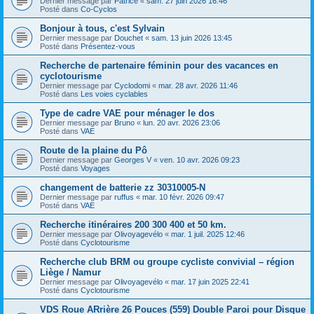
Dernier message par
Patrice
«
sam. 27 juin 2026 16:46
Posté dans
Co-Cyclos
Bonjour à tous, c'est Sylvain
Dernier message par
Douchet
«
sam. 13 juin 2026 13:45
Posté dans
Présentez-vous
Recherche de partenaire féminin pour des vacances en
cyclotourisme
Dernier message par
Cyclodomi
«
mar. 28 avr. 2026 11:46
Posté dans
Les voies cyclables
Type de cadre VAE pour ménager le dos
Dernier message par
Bruno
«
lun. 20 avr. 2026 23:06
Posté dans
VAE
Route de la plaine du Pô
Dernier message par
Georges V
«
ven. 10 avr. 2026 09:23
Posté dans
Voyages
changement de batterie zz 30310005-N
Dernier message par
ruffus
«
mar. 10 févr. 2026 09:47
Posté dans
VAE
Recherche itinéraires 200 300 400 et 50 km.
Dernier message par
Olivoyagevélo
«
mar. 1 juil. 2025 12:46
Posté dans
Cyclotourisme
Recherche club BRM ou groupe cycliste convivial – région
Liège / Namur
Dernier message par
Olivoyagevélo
«
mar. 17 juin 2025 22:41
Posté dans
Cyclotourisme
VDS Roue ARrière 26 Pouces (559) Double Paroi pour Disque