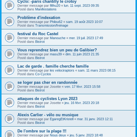
Cyclo: -paris chantilly le crotoy
Dernier message par
fifihu20
«
lun. 11 sept. 2023 09:35
Posté dans
Manifestations
Problème d'indexation
Dernier message par
Philou62
«
sam. 19 août 2023 10:07
Posté dans
Transmission/freinage
festival du Roc Castel
Dernier message par
Manouche
«
mer. 19 juil. 2023 17:49
Posté dans
Bistrot
Vous reprendrez bien un peu de Galibier?
Dernier message par
masu39
«
dim. 11 juin 2023 21:35
Posté dans
Bistrot
Lac de garde . famille cherche famille
Dernier message par
les velociraptors
«
sam. 11 mars 2023 08:15
Posté dans
Co-Cyclos
se loger pas cher en randonnée
Dernier message par
Josette
«
ven. 17 févr. 2023 15:58
Posté dans
Bistrot
attaques de cyclistes Lyon 2023
Dernier message par
Josette
«
jeu. 16 févr. 2023 20:18
Posté dans
Bistrot
Alexis Carlier - vélo ou musique
Dernier message par
EgaregEtKristell
«
mar. 31 janv. 2023 12:11
Posté dans
Bistrot
De l'ombre sur la plage !!!
Dernier message par
Nous deux
«
jeu. 5 janv. 2023 18:48