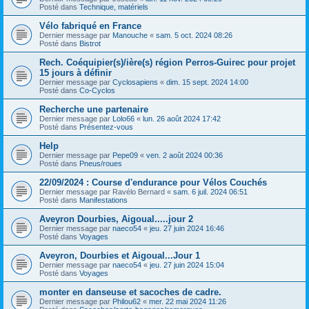
Posté dans
Technique, matériels
Vélo fabriqué en France
Dernier message par
Manouche
«
sam. 5 oct. 2024 08:26
Posté dans
Bistrot
Rech. Coéquipier(s)/ière(s) région Perros-Guirec pour projet
15 jours à définir
Dernier message par
Cyclosapiens
«
dim. 15 sept. 2024 14:00
Posté dans
Co-Cyclos
Recherche une partenaire
Dernier message par
Lolo66
«
lun. 26 août 2024 17:42
Posté dans
Présentez-vous
Help
Dernier message par
Pepe09
«
ven. 2 août 2024 00:36
Posté dans
Pneus/roues
22/09/2024 : Course d'endurance pour Vélos Couchés
Dernier message par
Ravélo Bernard
«
sam. 6 juil. 2024 06:51
Posté dans
Manifestations
Aveyron Dourbies, Aigoual.....jour 2
Dernier message par
naeco54
«
jeu. 27 juin 2024 16:46
Posté dans
Voyages
Aveyron, Dourbies et Aigoual...Jour 1
Dernier message par
naeco54
«
jeu. 27 juin 2024 15:04
Posté dans
Voyages
monter en danseuse et sacoches de cadre.
Dernier message par
Philou62
«
mer. 22 mai 2024 11:26