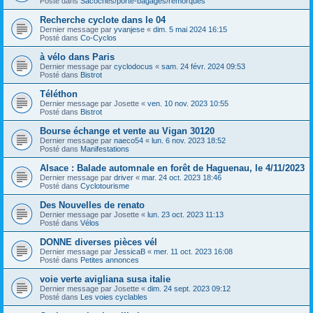
Posté dans
Sacoches/porte-bagages/remorques
Recherche cyclote dans le 04
Dernier message par
yvanjese
«
dim. 5 mai 2024 16:15
Posté dans
Co-Cyclos
à vélo dans Paris
Dernier message par
cyclodocus
«
sam. 24 févr. 2024 09:53
Posté dans
Bistrot
Téléthon
Dernier message par
Josette
«
ven. 10 nov. 2023 10:55
Posté dans
Bistrot
Bourse échange et vente au Vigan 30120
Dernier message par
naeco54
«
lun. 6 nov. 2023 18:52
Posté dans
Manifestations
Alsace : Balade automnale en forêt de Haguenau, le 4/11/2023
Dernier message par
driver
«
mar. 24 oct. 2023 18:46
Posté dans
Cyclotourisme
Des Nouvelles de renato
Dernier message par
Josette
«
lun. 23 oct. 2023 11:13
Posté dans
Vélos
DONNE diverses pièces vél
Dernier message par
JessicaB
«
mer. 11 oct. 2023 16:08
Posté dans
Petites annonces
voie verte avigliana susa italie
Dernier message par
Josette
«
dim. 24 sept. 2023 09:12
Posté dans
Les voies cyclables