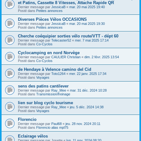
et Patins, Cassette 8 Vitesses, Attache Rapide QR
Dernier message par
JessicaB
«
mar. 20 mai 2025 19:40
Posté dans
Petites annonces
Diverses Pièces Vélos OCCASIONS
Dernier message par
JessicaB
«
mar. 20 mai 2025 19:30
Posté dans
Petites annonces
Cherche coéquipier sorties vélo route/VTT - dépt 60
Dernier message par
Telecaster52
«
mer. 7 mai 2025 17:14
Posté dans
Co-Cyclos
Cyclocamping en nord Norvège
Dernier message par
CAULIER Christian
«
dim. 2 févr. 2025 13:54
Posté dans
Co-Cyclos
de Hendaye à Velence camino del Cid
Dernier message par
Toto1264
«
mer. 22 janv. 2025 17:34
Posté dans
Voyages
sens des patins cantilever
Dernier message par
Ray_Mee
«
mar. 31 déc. 2024 10:28
Posté dans
Transmission/freinage
lien sur blog cyclo tourisme
Dernier message par
Ray_Mee
«
jeu. 5 déc. 2024 14:38
Posté dans
Voyages
Florencio
Dernier message par
Paul68
«
jeu. 28 nov. 2024 20:11
Posté dans
Florencio alias mpl75
Eclairage vélos
Dernier message par
Josette
«
lun. 11 nov. 2024 08:20