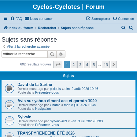
Cyclos-Cyclotes | Forum
FAQ
Nous contacter
S’enregistrer
Connexion
R
R
Index du forum
Rechercher
Sujets sans réponse
e
e
Sujets sans réponse
c
c
Aller à la recherche avancée
h
h
Rechercher
Recherche avancée
e
e
Page
1
sur
13
1
2
3
4
5
13
Suivante
602 résultats trouvés
r
r
…
c
c
Sujets
h
h
David de la Sarthe
e
e
Dernier message par
ptitlouis
«
dim. 2 août 2026 10:46
Posté dans
Présentez-vous
r
r
Avis sur yahoo élment ace et garmin 1040
Dernier message par
Charlie
«
mer. 8 juil. 2026 10:45
Posté dans
Navigation
Sylvain
Dernier message par
Sylvain 409
«
ven. 3 juil. 2026 07:03
Posté dans
Présentez-vous
TRANSPYRENEENE ÉTÉ 2026