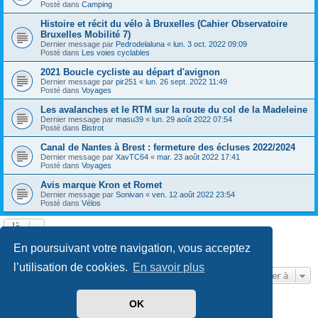
Posté dans
Camping
Histoire et récit du vélo à Bruxelles (Cahier Observatoire
Bruxelles Mobilité 7)
Dernier message par
Pedrodelaluna
«
lun. 3 oct. 2022 09:09
Posté dans
Les voies cyclables
2021 Boucle cycliste au départ d'avignon
Dernier message par
pir251
«
lun. 26 sept. 2022 11:49
Posté dans
Voyages
Les avalanches et le RTM sur la route du col de la Madeleine
Dernier message par
masu39
«
lun. 29 août 2022 07:54
Posté dans
Bistrot
Canal de Nantes à Brest : fermeture des écluses 2022/2024
Dernier message par
XavTC64
«
mar. 23 août 2022 17:41
Posté dans
Voyages
Avis marque Kron et Romet
Dernier message par
Sonivan
«
ven. 12 août 2022 23:54
Posté dans
Vélos
Page
1
sur
13
1
2
3
4
5
13
Suivante
En poursuivant votre navigation, vous acceptez
602 résultats trouvés
…
l’utilisation de cookies.
En savoir plus
Aller à
OK
Développé par
phpBB
® Forum Software © phpBB Limited
Traduit par
phpBB-fr.com